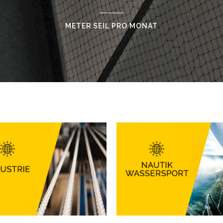
METER SEIL PRO MONAT