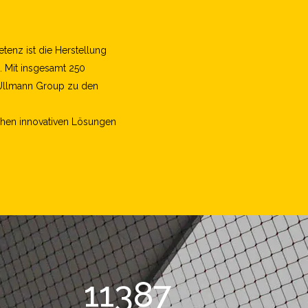
tenz ist die Herstellung
. Mit insgesamt 250
e Ullmann Group zu den
ichen innovativen Lösungen
11387