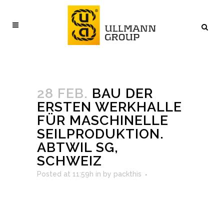
28 FEB.
BAU DER
ERSTEN WERKHALLE
FÜR MASCHINELLE
SEILPRODUKTION.
ABTWIL SG,
SCHWEIZ
Posted at 11:59h
in
by
packthis