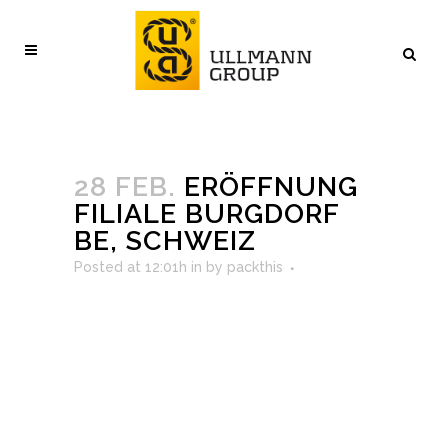
28 FEB.
ERÖFFNUNG
FILIALE BURGDORF
BE, SCHWEIZ
Posted at 12:01h
in
by
packthis