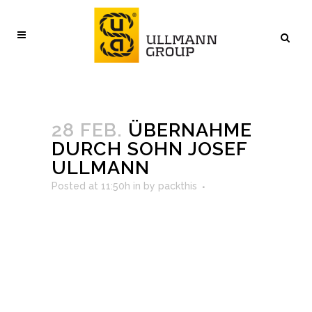
28 FEB.
ÜBERNAHME
DURCH SOHN JOSEF
ULLMANN
Posted at 11:50h
in
by
packthis